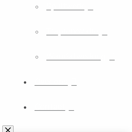
Spuitwerk
Traprenovatie
Wandafwerking
Over ons
Contact