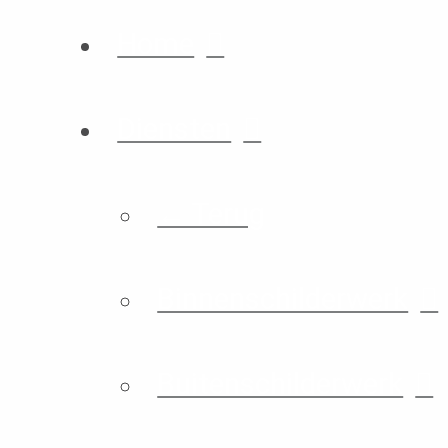
Home
Diensten
← Terug
Binnenschilderwerk
Buitenschilderwerk